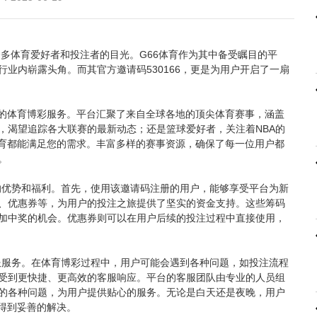
体育爱好者和投注者的目光。G66体育作为其中备受瞩目的平
业内崭露头角。而其官方邀请码530166，更是为用户开启了一扇
面的体育博彩服务。平台汇聚了来自全球各地的顶尖体育赛事，涵盖
，渴望追踪各大联赛的最新动态；还是篮球爱好者，关注着NBA的
体育都能满足您的需求。丰富多样的赛事资源，确保了每一位用户都
。
独特的优势和福利。首先，使用该邀请码注册的用户，能够享受平台为新
、优惠券等，为用户的投注之旅提供了坚实的资金支持。这些筹码
加中奖的机会。优惠券则可以在用户后续的投注过程中直接使用，
的客服服务。在体育博彩过程中，用户可能会遇到各种问题，如投注流程
受到更快捷、更高效的客服响应。平台的客服团队由专业的人员组
的各种问题，为用户提供贴心的服务。无论是白天还是夜晚，用户
得到妥善的解决。