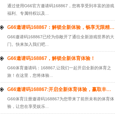
通过使用G66官方邀请码168867，您将享受到丰富的游戏
福利、专属特权以及...
G66邀请码168867：解锁全新体验，畅享无限精彩！
G66邀请码168867已经为你敞开了通往全新游戏世界的大
门。快来加入我们吧...
G66邀请码168867，解锁全新体育体验！
G66体育邀请码：168867,让我们一起开启全新的体育之
旅！在这里，您将体验...
G66邀请码168867:开启全新体育体验，赢取丰厚奖金！
G66体育注册邀请码168867为您带来了前所未有的体育体
验，让您在享受娱乐...